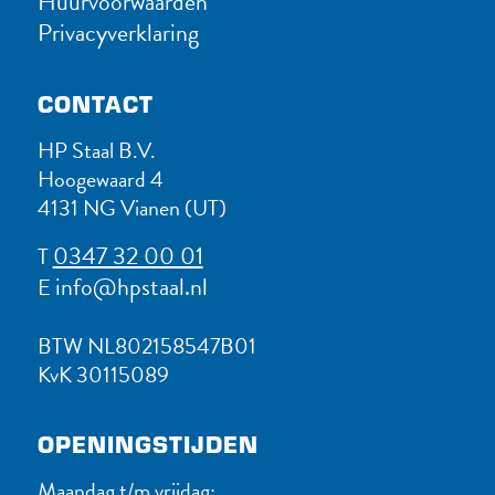
Huurvoorwaarden
Privacyverklaring
CONTACT
HP Staal B.V.
Hoogewaard 4
4131 NG Vianen (UT)
0347 32 00 01
T
info@hpstaal.nl
E
BTW NL802158547B01
KvK 30115089
OPENINGSTIJDEN
Maandag t/m vrijdag: