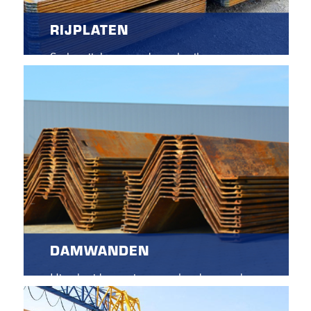
RIJPLATEN
Stalen rijplaten worden gebruikt om
moeilijke terreinen begaanbaar te maken.
Ze dienen ook als bescherming van de
ondergrond. Nu tijdelijk te huur voor een
project of evenement!
DAMWANDEN
Uitgebreid assortiment stalen damwanden,
in vele soorten en maten!