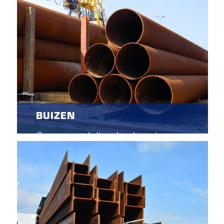
Voor o.a. de grond-, weg-, en waterbouw
als oeverbescherming langs een kanaal,
kademuur of in een bouwput.
BUIZEN
Grote voorraad, direct leverbare nieuwe en
gebruikte stalen buizen.
Verkrijgbaar in afmetingen vanaf 114,3 mm
tot 1420 mm.