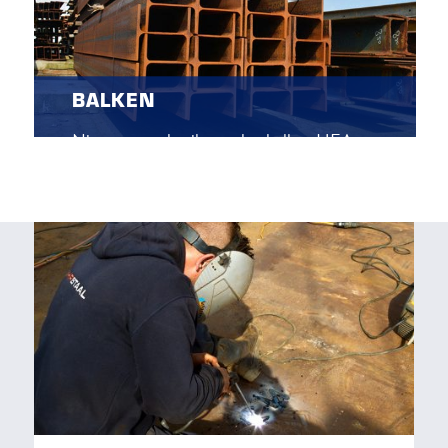
BALKEN
Nieuwe en gebruikte stalen balken HEA,
HEB, HEM, UNP, IPE en INP.
Voor toepassingen in onder andere de
aannemerij, scheepsbouw, staalbouw,
machinebouw en het transport.