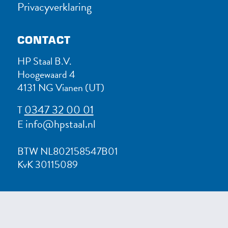
Privacyverklaring
CONTACT
HP Staal B.V.
Hoogewaard 4
4131 NG Vianen (UT)
0347 32 00 01
T
info@hpstaal.nl
E
BTW NL802158547B01
KvK 30115089
OPENINGSTIJDEN
Maandag t/m vrijdag: