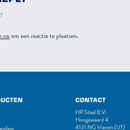
n?
n op
om een reactie te plaatsen.
UC​TEN
CONTACT
HP Staal B.V.
Hoogewaard 4
4131 NG Vianen (UT)
nden