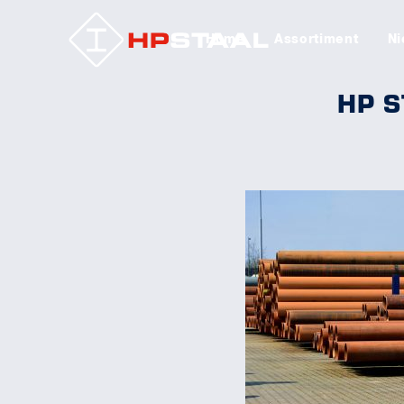
Home
Assortiment
Ni
HP S