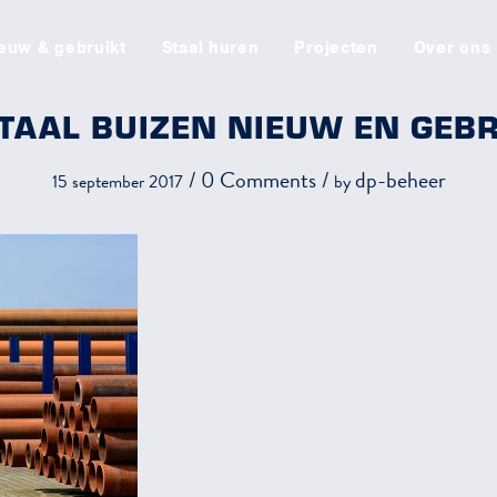
euw & gebruikt
Staal huren
Projecten
Over ons
TAAL BUIZEN NIEUW EN GEB
/
0 Comments
/
dp-beheer
15 september 2017
by