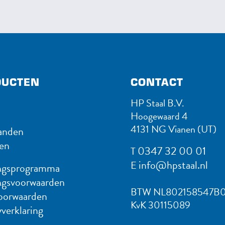
UC​TEN
CONTACT
HP Staal B.V.
Hoogewaard 4
4131 NG Vianen (UT)
nden
ten
0347 32 00 01
T
info@hpstaal.nl
E
ngsprogramma
ngsvoorwaarden
BTW NL802158547B0
oorwaarden
KvK 30115089
verklaring