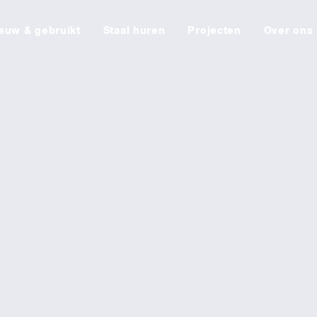
euw & gebruikt
Staal huren
Projecten
Over ons