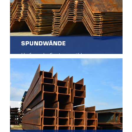
SPUNDWÄNDE
Umfassendes Sortiment stählerner
Spundwände in vielen Sorten und Maßen!
Für u. a. Tief-, Straßen- und Wasserbau als
Kaimauer, Baugrube oder Uferschutz an
Kanälen.