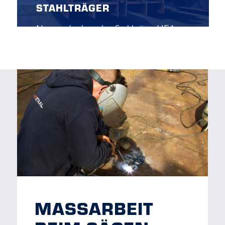
STAHLTRÄGER
Neue und gebrauchte Stahlträger HEA,
HEB, HEM, UNP, IPE und INP.
Für Anwendungen in u. a. Schiffbau,
Stahlbau, Bauunternehmen, Maschinenbau
oder Transport.
MASSARBEIT B