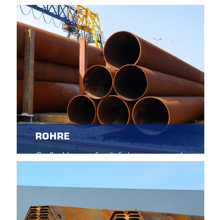
schwieriges Gelände befahrbar zu machen.
Sie dienen auch als Schutz des
Untergrunds. Jetzt vorübergehend zu
mieten für ein Projekt oder eine
Veranstaltung!
ROHRE
Großer Vorrat sofort lieferbarer neuer und
gebrauchter Stahlrohre.
Erhältlich in Abmessungen von 114,3 bis
1420 mm.