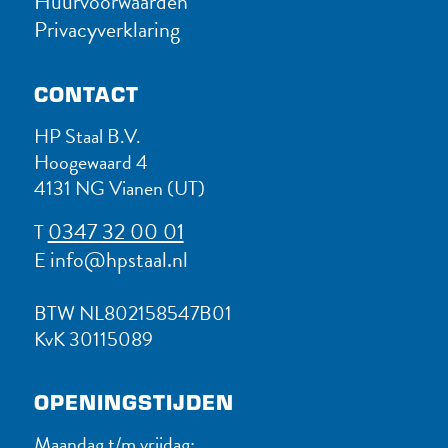
Huurvoorwaarden
Privacyverklaring
CONTACT
HP Staal B.V.
Hoogewaard 4
4131 NG Vianen (UT)
0347 32 00 01
T
info@hpstaal.nl
E
BTW NL802158547B01
KvK 30115089
OPENINGSTIJDEN
Maandag t/m vrijdag: