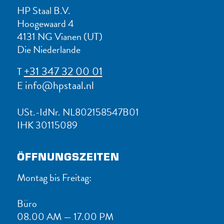
HP Staal B.V.
Hoogewaard 4
4131 NG Vianen (UT)
Die Niederlande
+31 347 32 00 01
T
info@hpstaal.nl
E
USt.-IdNr. NL802158547B01
IHK 30115089
ÖFFNUNGSZEITEN
Montag bis Freitag:
Büro
08.00 AM — 17.00 PM