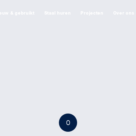
euw & gebruikt
Staal huren
Projecten
Over ons
0