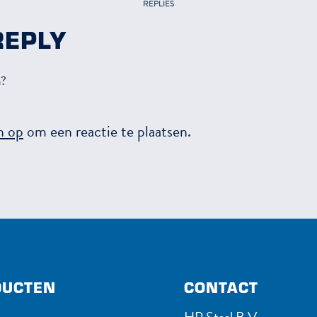
REPLIES
REPLY
n?
n op
om een reactie te plaatsen.
UC​TEN
CONTACT
HP Staal B.V.