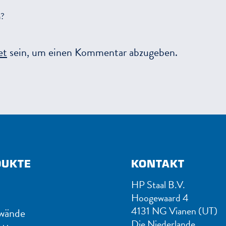
n?
et
sein, um einen Kommentar abzugeben.
DUKTE
KONTAKT
HP Staal B.V.
Hoogewaard 4
4131 NG Vianen (UT)
wände
Die Niederlande