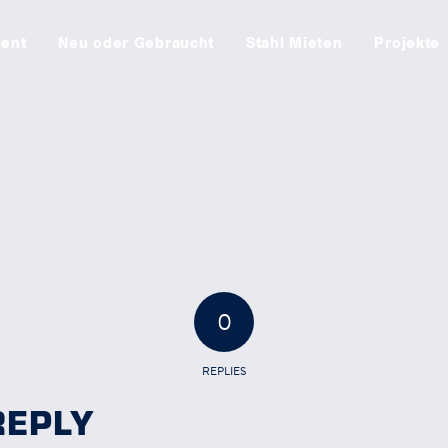
ment
Neu oder Gebraucht
Stahl Mieten
Projekte
0
REPLIES
REPLY