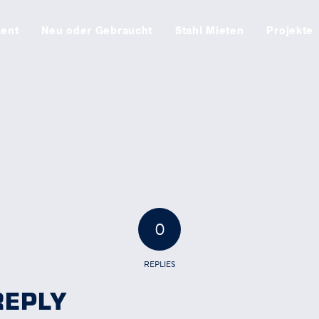
ment
Neu oder Gebraucht
Stahl Mieten
Projekte
0
REPLIES
REPLY