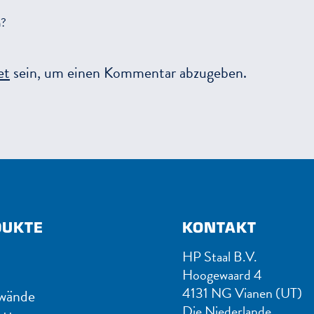
n?
et
sein, um einen Kommentar abzugeben.
DUKTE
KONTAKT
HP Staal B.V.
Hoogewaard 4
4131 NG Vianen (UT)
wände
Die Niederlande