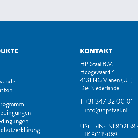
DUKTE
KONTAKT
HP Staal B.V.
Hoogewaard 4
4131 NG Vianen (UT)
wände
Die Niederlande
atten
+31 347 32 00 01
T
programm
info@hpstaal.nl
E
bedingungen
edingungen
USt.-IdNr. NL802158
chutzerklärung
IHK 30115089