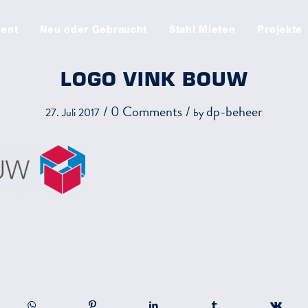
ment
Neu oder Gebraucht
Stahl Mieten
Projekte
LOGO VINK BOUW
/
0 Comments
/
dp-beheer
27. Juli 2017
by