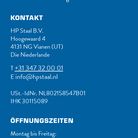
KONTAKT
HP Staal B.V.
Hoogewaard 4
4131 NG Vianen (UT)
Die Niederlande
+31 347 32 00 01
T
info@hpstaal.nl
E
USt.-IdNr. NL802158547B01
IHK 30115089
ÖFFNUNGSZEITEN
Montag bis Freitag: