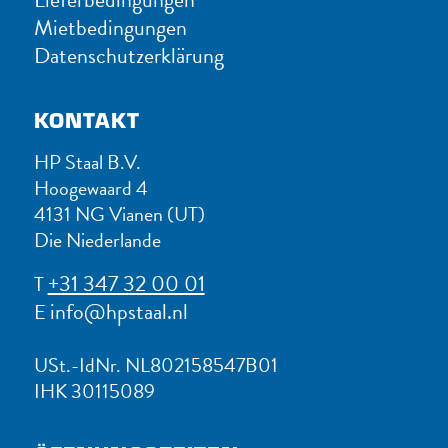
Mietbedingungen
Datenschutzerklärung
KONTAKT
HP Staal B.V.
Hoogewaard 4
4131 NG Vianen (UT)
Die Niederlande
+31 347 32 00 01
T
info@hpstaal.nl
E
USt.-IdNr. NL802158547B01
IHK 30115089