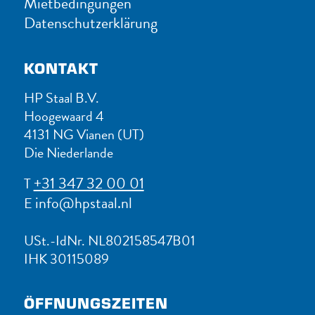
Mietbedingungen
Datenschutzerklärung
KONTAKT
HP Staal B.V.
Hoogewaard 4
4131 NG Vianen (UT)
Die Niederlande
+31 347 32 00 01
T
info@hpstaal.nl
E
USt.-IdNr. NL802158547B01
IHK 30115089
ÖFFNUNGSZEITEN