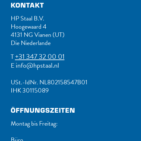
KONTAKT
HP Staal B.V.
Hoogewaard 4
4131 NG Vianen (UT)
Die Niederlande
+31 347 32 00 01
T
info@hpstaal.nl
E
USt.-IdNr. NL802158547B01
IHK 30115089
ÖFFNUNGSZEITEN
Montag bis Freitag:
Büro